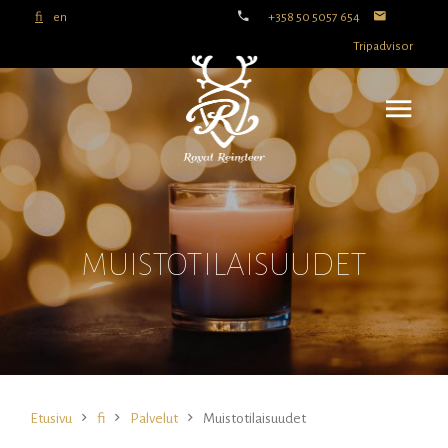
fi
en
+358 50 5057 654
Tripadvisor
MUISTOTILAISUUDET
Etusivu
fi
Palvelut
Muistotilaisuudet