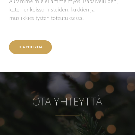
Autamme mielellämme myös lisäpalveluiden,
kuten erikoissomisteiden, kukkien ja
musiikkiesitysten toteutuksessa.
OTA YHTEYTTÄ
OTA YHTEYTTÄ