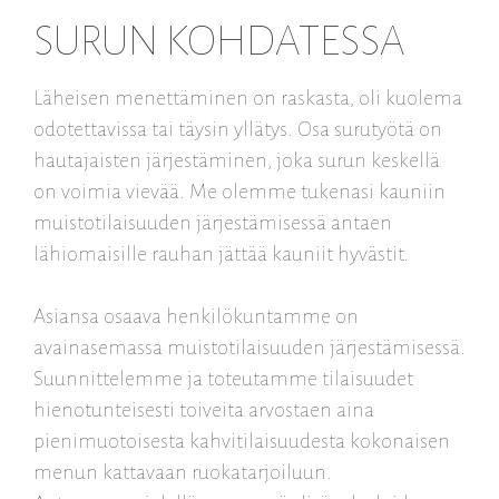
SURUN KOHDATESSA
Läheisen menettäminen on raskasta, oli kuolema
odotettavissa tai täysin yllätys. Osa surutyötä on
hautajaisten järjestäminen, joka surun keskellä
on voimia vievää. Me olemme tukenasi kauniin
muistotilaisuuden järjestämisessä antaen
lähiomaisille rauhan jättää kauniit hyvästit.
Asiansa osaava henkilökuntamme on
avainasemassa muistotilaisuuden järjestämisessä.
Suunnittelemme ja toteutamme tilaisuudet
hienotunteisesti toiveita arvostaen aina
pienimuotoisesta kahvitilaisuudesta kokonaisen
menun kattavaan ruokatarjoiluun.