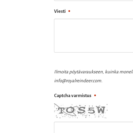
Viesti
Ilmoita pöytävaraukseen, kuinka monelle
info@royalreindeer.com.
Captcha varmistus