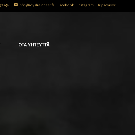
57 654
info@royalreindeer.fi
Facebook
Instagram
Tripadvisor
T
OTA YHTEYTTÄ