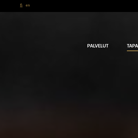
fi
en
PALVELUT
TAP